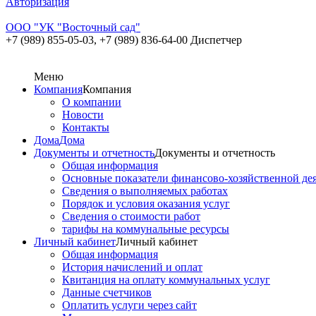
Авторизация
ООО "УК "Восточный сад"
+7 (989) 855-05-03,
+7 (989) 836-64-00 Диспетчер
Меню
Компания
Компания
О компании
Новости
Контакты
Дома
Дома
Документы и отчетность
Документы и отчетность
Общая информация
Основные показатели финансово-хозяйственной де
Сведения о выполняемых работах
Порядок и условия оказания услуг
Сведения о стоимости работ
тарифы на коммунальные ресурсы
Личный кабинет
Личный кабинет
Общая информация
История начислений и оплат
Квитанция на оплату коммунальных услуг
Данные счетчиков
Оплатить услуги через сайт